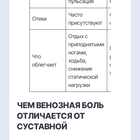
пульсация
мышцы
Часто
Обычно
Отеки
присутствуют
отсутствуют
Отдых с
приподнятыми
Покой, легк
ногами,
Что
разминка,
ходьба,
облегчает
восстановл
снижение
после нагру
статической
нагрузки
ЧЕМ ВЕНОЗНАЯ БОЛЬ
ОТЛИЧАЕТСЯ ОТ
СУСТАВНОЙ