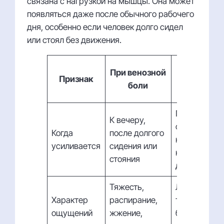
связана с нагрузкой на мышцы. Она может
появляться даже после обычного рабочего
дня, особенно если человек долго сидел
или стоял без движения.
При
При венозной
Признак
мышечно
боли
боли
После
К вечеру,
физической
Когда
после долгого
нагрузки ил
усиливается
сидения или
непривычны
стояния
движений
Тяжесть,
Ломота,
Характер
распирание,
тянущая бол
ощущений
жжение,
болезненнос