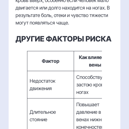
кровь вверх, особенно если человек мало
двигается или долго находится на ногах. В
результате боль, отеки и чувство тяжести
могут появляться чаще.
ДРУГИЕ ФАКТОРЫ РИСКА
Как влияет на
Фактор
вены
Способствует
Недостаток
застою крови в
движения
ногах
Повышает
Длительное
давление в
стояние
венах нижних
конечностей