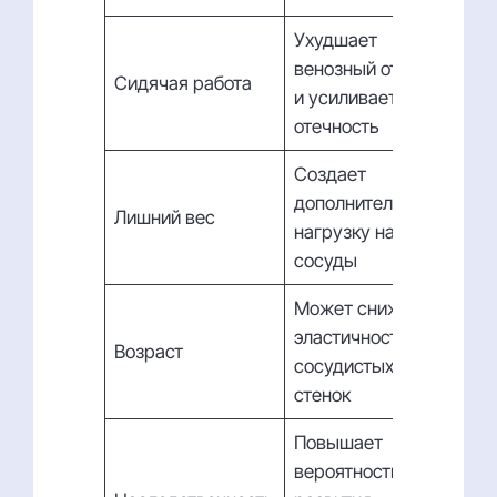
Ухудшает
венозный отток
Сидячая работа
и усиливает
отечность
Создает
дополнительную
Лишний вес
нагрузку на
сосуды
Может снижать
эластичность
Возраст
сосудистых
стенок
Повышает
вероятность