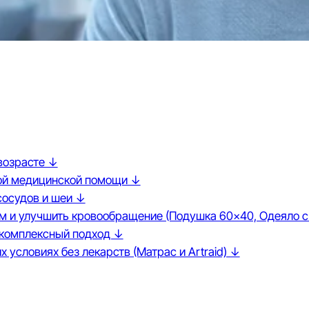
возрасте ↓
ной медицинской помощи ↓
сосудов и шеи ↓
м и улучшить кровообращение (Подушка 60×40, Одеяло 
 комплексный подход ↓
 условиях без лекарств (Матрас и Artraid) ↓