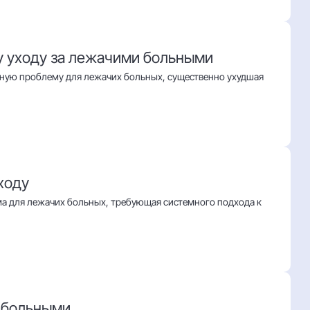
у уходу за лежачими больными
ную проблему для лежачих больных, существенно ухудшая
ходу
а для лежачих больных, требующая системного подхода к
и больными