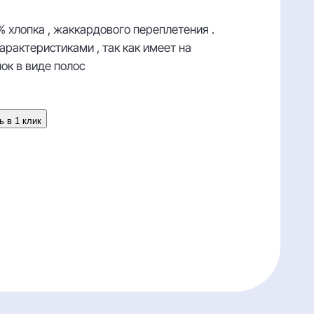
% хлопка , жаккардового переплетения .
рактеристиками , так как имеет на
ок в виде полос
ь в 1 клик