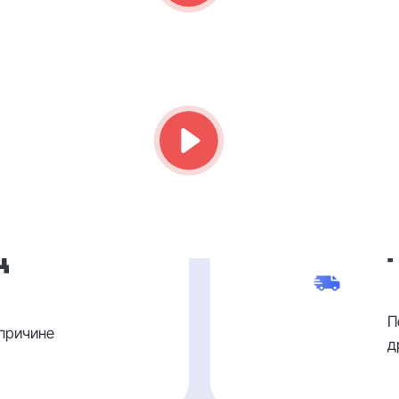
о изделия
И
д
П
 причине
д