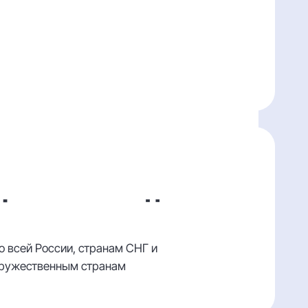
доказана
сследованием МГУ им. Ломоносова
Доставка 1 — 7 дней
о всей России, странам СНГ и
ружественным странам