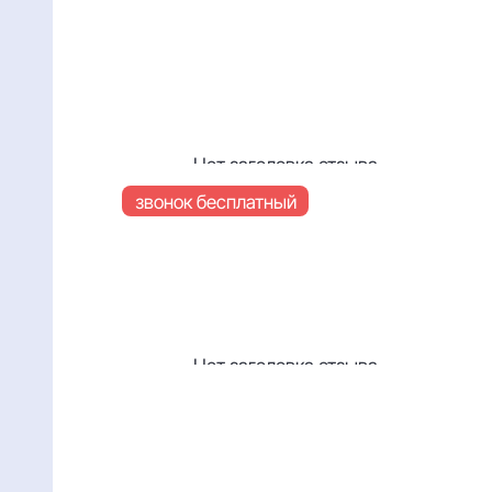
1
/
5
Получите консультацию эксперта
Нет заголовка отзыва
Читать отзыв
звонок бесплатный
Нет заголовка отзыва
Читать отзыв
5 лет