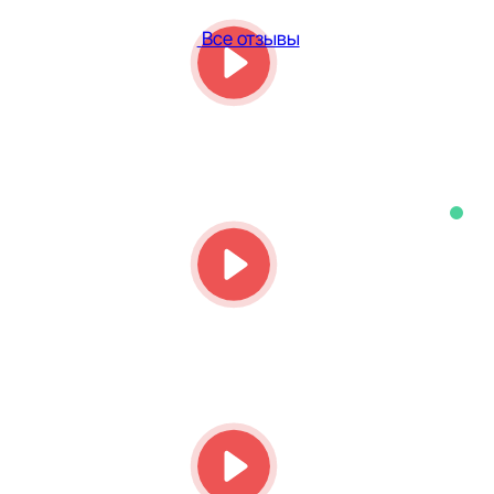
Все отзывы
8
Зво